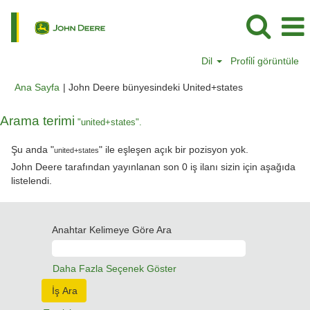
Dil
Profi̇li̇ görüntüle
(mevcut
Ana Sayfa
|
John Deere bünyesindeki United+states
sayfa)
Arama terimi
"united+states".
Şu anda "
" ile eşleşen açık bir pozisyon yok.
united+states
John Deere tarafından yayınlanan son 0 iş ilanı sizin için aşağıda
listelendi.
Anahtar Kelimeye Göre Ara
Daha Fazla Seçenek Göster