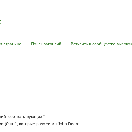
я страница
Поиск вакансий
Вступить в сообщество высок
кущая
аница)
ций, соответствующих "
".
 (0 шт.), которые разместил John Deere.