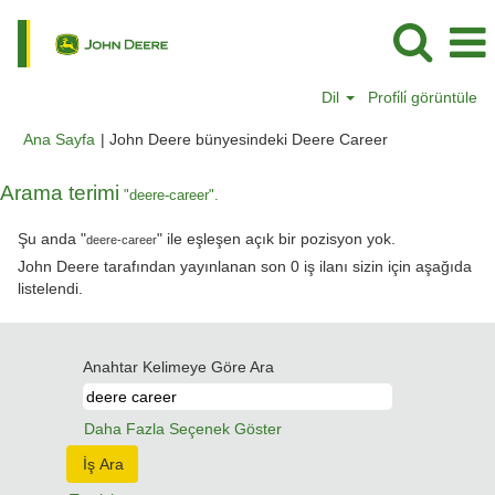
Dil
Profi̇li̇ görüntüle
(mevcut
Ana Sayfa
|
John Deere bünyesindeki Deere Career
sayfa)
Arama terimi
"deere-career".
Şu anda "
" ile eşleşen açık bir pozisyon yok.
deere-career
John Deere tarafından yayınlanan son 0 iş ilanı sizin için aşağıda
listelendi.
Anahtar Kelimeye Göre Ara
Daha Fazla Seçenek Göster