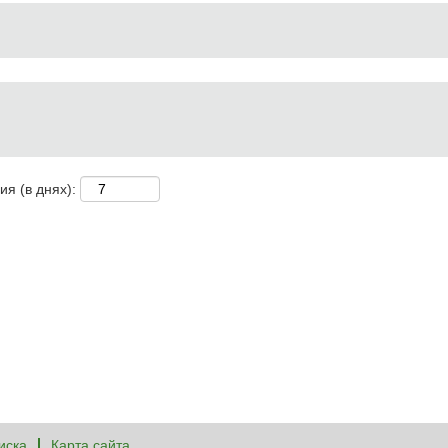
я (в днях):
иска
Карта сайта