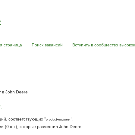
я страница
Поиск вакансий
Вступить в сообщество высок
(текущая
r в John Deere
страница)
".
ций, соответствующих "
".
product-engineer
 (0 шт.), которые разместил John Deere.