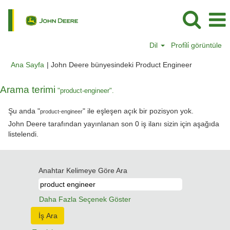
Dil
Profi̇li̇ görüntüle
(mevcut
Ana Sayfa
|
John Deere bünyesindeki Product Engineer
sayfa)
Arama terimi
"product-engineer".
Şu anda "
" ile eşleşen açık bir pozisyon yok.
product-engineer
John Deere tarafından yayınlanan son 0 iş ilanı sizin için aşağıda
listelendi.
Anahtar Kelimeye Göre Ara
Daha Fazla Seçenek Göster