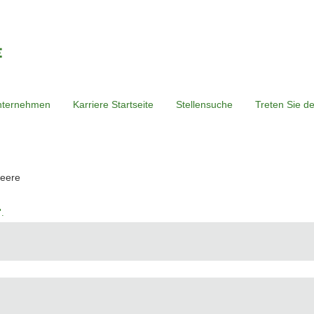
nternehmen
Karriere Startseite
Stellensuche
Treten Sie d
(aktuelle
Deere
Seite)
.