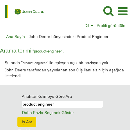
Dil
Profi̇li̇ görüntüle
(mevcut
Ana Sayfa
|
John Deere bünyesindeki Product Engineer
sayfa)
Arama terimi
"product-engineer".
Şu anda "
" ile eşleşen açık bir pozisyon yok.
product-engineer
John Deere tarafından yayınlanan son 0 iş ilanı sizin için aşağıda
listelendi.
Anahtar Kelimeye Göre Ara
Daha Fazla Seçenek Göster