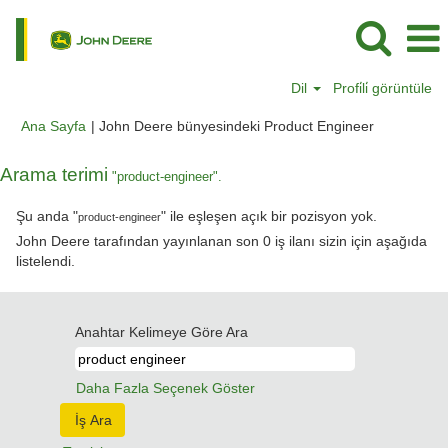
Dil
Profi̇li̇ görüntüle
(mevcut
Ana Sayfa
|
John Deere bünyesindeki Product Engineer
sayfa)
Arama terimi
"product-engineer".
Şu anda "
" ile eşleşen açık bir pozisyon yok.
product-engineer
John Deere tarafından yayınlanan son 0 iş ilanı sizin için aşağıda
listelendi.
Anahtar Kelimeye Göre Ara
Daha Fazla Seçenek Göster