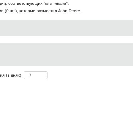
ций, соответствующих "
".
scrum+master
 (0 шт.), которые разместил John Deere.
я (в днях):