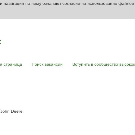
и навигация по нему означают согласие на использование файлов 
я страница
Поиск вакансий
Вступить в сообщество высок
(текущая
 John Deere
страница)