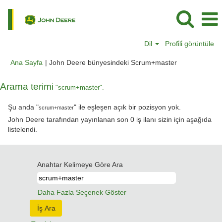
Dil
Profi̇li̇ görüntüle
(mevcut
Ana Sayfa
|
John Deere bünyesindeki Scrum+master
sayfa)
Arama terimi
"scrum+master".
Şu anda "
" ile eşleşen açık bir pozisyon yok.
scrum+master
John Deere tarafından yayınlanan son 0 iş ilanı sizin için aşağıda
listelendi.
Anahtar Kelimeye Göre Ara
Daha Fazla Seçenek Göster