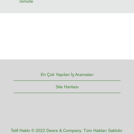
Temizle
En Çok Yapılan İş Aramaları
Site Haritası
Telif Hakkı © 2022 Deere & Company. Tüm Hakları Saklıdır.