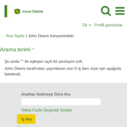
Dil
Profi̇li̇ görüntüle
(mevcut
Ana Sayfa
|
John Deere bünyesindeki
sayfa)
Arama terimi
"".
Şu anda "
" ile eşleşen açık bir pozisyon yok.
John Deere tarafından yayınlanan son 0 iş ilanı sizin için aşağıda
listelendi.
Anahtar Kelimeye Göre Ara
Daha Fazla Seçenek Göster