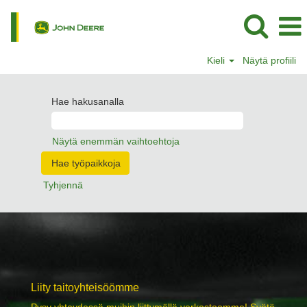
Kieli
Näytä profiili
Hae hakusanalla
Näytä enemmän vaihtoehtoja
Tyhjennä
Liity taitoyhteisöömme