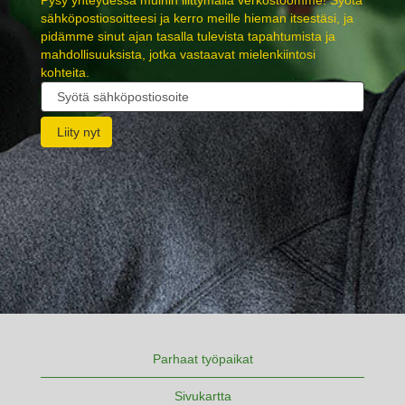
Pysy yhteydessä muihin liittymällä verkostoomme! Syötä
sähköpostiosoitteesi ja kerro meille hieman itsestäsi, ja
pidämme sinut ajan tasalla tulevista tapahtumista ja
mahdollisuuksista, jotka vastaavat mielenkiintosi
kohteita.
Parhaat työpaikat
Sivukartta