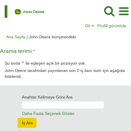
Dil
Profi̇li̇ görüntüle
(mevcut
Ana Sayfa
|
John Deere bünyesindeki
sayfa)
Arama terimi
"".
Şu anda "
" ile eşleşen açık bir pozisyon yok.
John Deere tarafından yayınlanan son 0 iş ilanı sizin için aşağıda
listelendi.
Anahtar Kelimeye Göre Ara
Daha Fazla Seçenek Göster