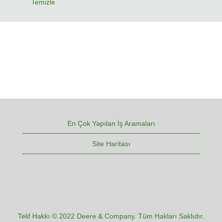
Temizle
En Çok Yapılan İş Aramaları
Site Haritası
Telif Hakkı © 2022 Deere & Company. Tüm Hakları Saklıdır.